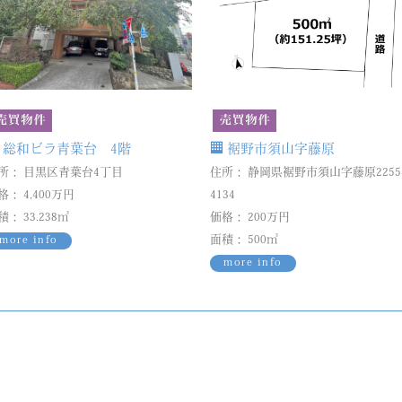
総和ビラ青葉台 4階
裾野市須山字藤原
所： 目黒区青葉台4丁目
住所： 静岡県裾野市須山字藤原225
格： 4,400万円
4134
積： 33.238㎡
価格： 200万円
more info
面積： 500㎡
more info