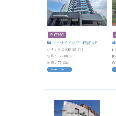
ベイサイドタワー晴海４F
住所： 中央区晴海3丁目
住
価格： 17,600万円
価
面積： 76.13㎡
面
more info