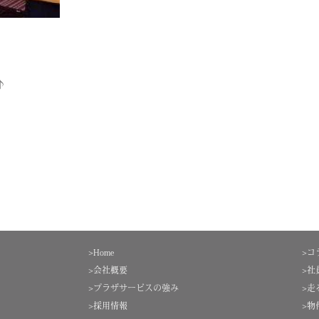
♪
>Home
>コ
>会社概要
>社
>プラザサービスの強み
>走
>採用情報
>物