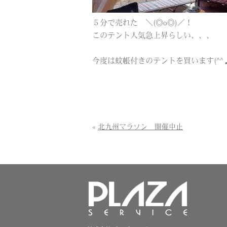
５分で売れた ＼(◎o◎)／！
このテント人気急上昇らしい、、、
今度は蚊帳付きのテントを買います(^^
«
北九州マラソン 開催中止