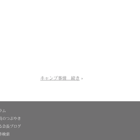
キャンプ事情 続き
»
ラム
員のつぶやき
る会長ブログ
件検索