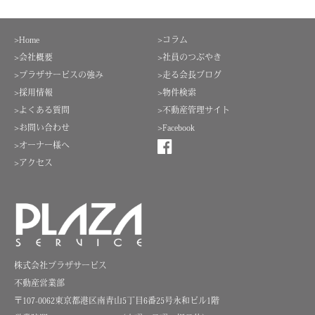
>Home
>コラム
>会社概要
>社員のつぶやき
>プラザサービスの強み
>走る会長ブログ
>採用情報
>物件検索
>よくある質問
>不動産管理サイト
>お問い合わせ
>Facebook
>オーナー様へ
>アクセス
株式会社プラザサービス
不動産営業部
〒107-0062東京都港区南青山5丁目6番25号永和ビル1階