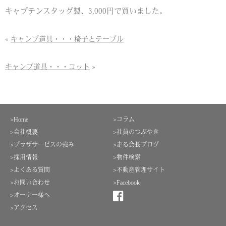
キャプテンスタッグ製、3,000円で買いました。
«
キャンプ道具・・・椅子とテーブル
キャンプ道具・・・コット
»
>Home
>コラム
>会社概要
>社員のつぶやき
>プラザサービスの強み
>走る会長ブログ
>採用情報
>物件検索
>よくある質問
>不動産管理サイト
>お問い合わせ
>Facebook
>オーナー様へ
>アクセス