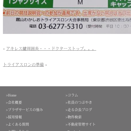
«
アキレス腱周囲炎・・・ドクターストップ。。。
トライアスロンの準備
»
>Home
>コラム
>会社概要
>社員のつぶやき
>プラザサービスの強み
>走る会長ブログ
>採用情報
>物件検索
>よくある質問
>不動産管理サイト