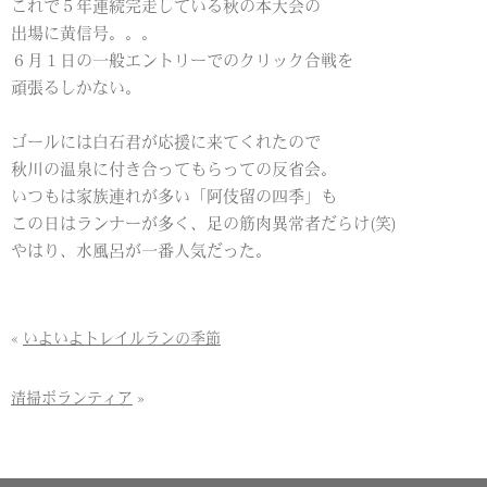
これで５年連続完走している秋の本大会の
出場に黄信号。。。
６月１日の一般エントリーでのクリック合戦を
頑張るしかない。
ゴールには白石君が応援に来てくれたので
秋川の温泉に付き合ってもらっての反省会。
いつもは家族連れが多い「阿伎留の四季」も
この日はランナーが多く、足の筋肉異常者だらけ(笑)
やはり、水風呂が一番人気だった。
«
いよいよトレイルランの季節
清掃ボランティア
»