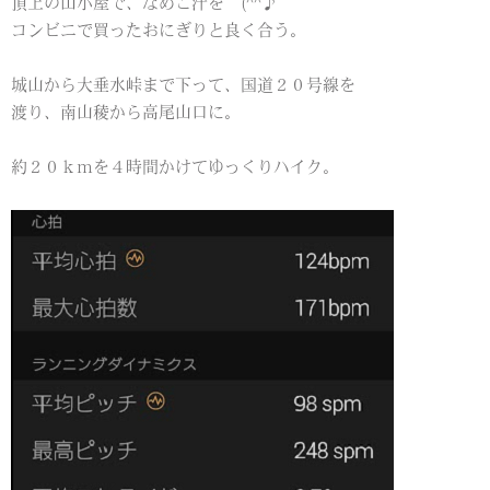
頂上の山小屋で、なめこ汁を (^^♪
コンビニで買ったおにぎりと良く合う。
城山から大垂水峠まで下って、国道２０号線を
渡り、南山稜から高尾山口に。
約２０ｋｍを４時間かけてゆっくりハイク。