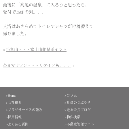
最後に「高尾の温泉」に入ろうと思ったら、
受付で長蛇の列。。。
入浴はあきらめてトイレでシャツだけ着替えて
帰りました。
«
毛無山・・・富士山絶景ポイント
奈良マラソン・・・リタイアも、、、
»
>Home
>コラム
>会社概要
>社員のつぶやき
>プラザサービスの強み
>走る会長ブログ
>採用情報
>物件検索
>よくある質問
>不動産管理サイト