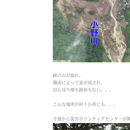
緑の山が崩れ、
濁流によって家が流され、
田んぼや畑も跡形もない。。。
こんな場所が何十か所にも、、、
今週から災害ボランティアセンターが