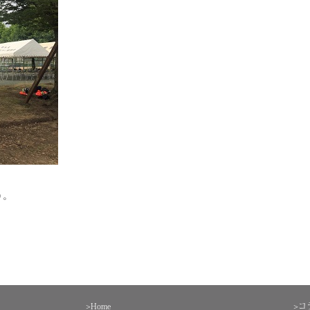
う。
>Home
>コ