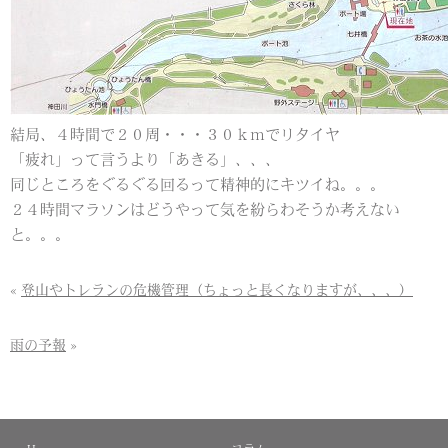
結局、４時間で２０周・・・３０ｋｍでリタイヤ
「疲れ」って言うより「あきる」、、、
同じところをぐるぐる回るって精神的にキツイね。。。
２４時間マラソンはどうやって気を紛らわそうか考えない
と。。。
«
登山やトレランの危機管理（ちょっと長くなりますが、、、）
雨の予報
»