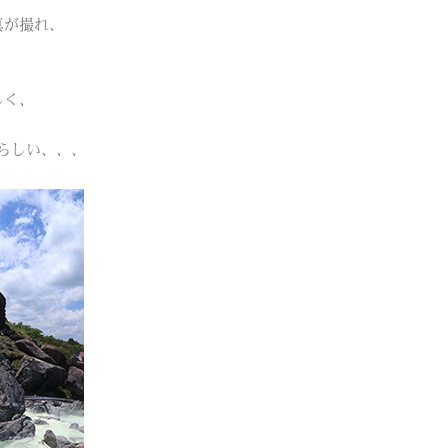
真が撮れ、
しく、
らしい、、、