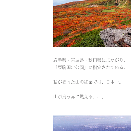
岩手県・宮城県・秋田県にまたがり、
「栗駒国定公園」に指定されている。
私が登った山の紅葉では、日本一。
山が真っ赤に燃える、、、