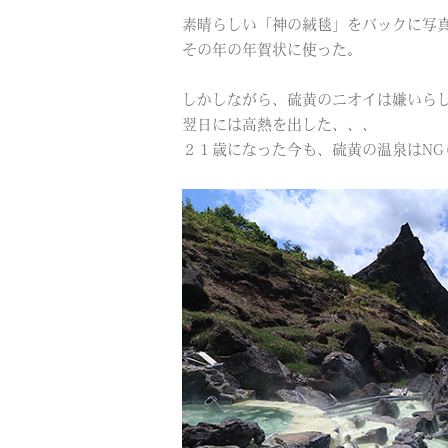
素晴らしい「神の絨毯」をバックに写
その年の年賀状に使った。
しかしながら、硫黄のニオイは嫌いら
翌日には高熱を出した、、、
２１歳になった今も、硫黄の温泉はNG