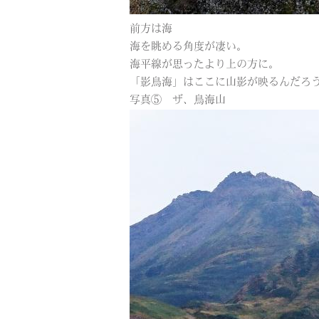
前方は海
海を眺める角度が凄い。
海平線が思ったより上の方に。
「影鳥海」はここに山影が映るんだろ
写真⑤ ザ、鳥海山