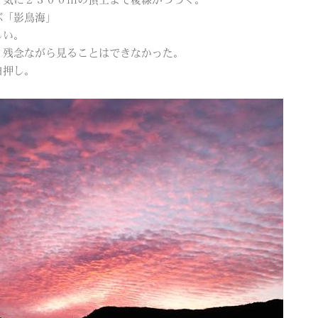
一気に２３００ｍの頂上まで稜線がつづく。
ぶ「影鳥海」
しい。
、残念ながら見ることはできなかった。
白押し。