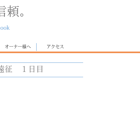
信頼。
book
オーナー様へ
アクセス
遠征 １日目