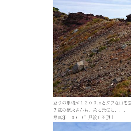
登りの累積が１２００ｍとタフな山を
先輩の徳永さんも、急に元気に、、、
写真④ ３６０°見渡せる頂上