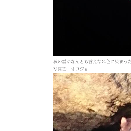
秋の雲がなんとも言えない色に染まっ
写真② オコジョ