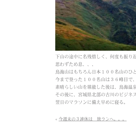
下山の途中に名残惜しく、何度も振り
思わずため息、、、
鳥海山はもちろん日本１００名山のひ
今まで登った１００名山は３６峰目で、
素晴らしい山を堪能した後は、鳥海温
その後に、宮城県北部の古川のビジネ
翌日のマラソンに備え早めに寝る。
«
今週末の３連休は 旅ランへ。。。