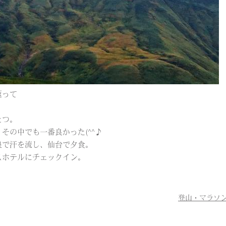
返って
とつ。
その中でも一番良かった(^^♪
泉で汗を流し、仙台で夕食。
スホテルにチェックイン。
登山・マラソ