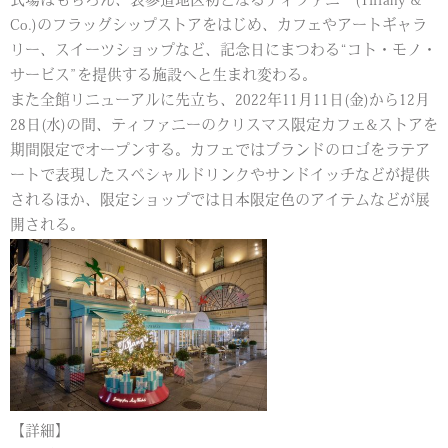
式場はもちろん、表参道地区初となるティファニー(Tiffany &
Co.)のフラッグシップストアをはじめ、カフェやアートギャラ
リー、スイーツショップなど、記念日にまつわる“コト・モノ・
サービス”を提供する施設へと生まれ変わる。
また全館リニューアルに先立ち、2022年11月11日(金)から12月
28日(水)の間、ティファニーのクリスマス限定カフェ&ストアを
期間限定でオープンする。カフェではブランドのロゴをラテア
ートで表現したスペシャルドリンクやサンドイッチなどが提供
されるほか、限定ショップでは日本限定色のアイテムなどが展
開される。
【詳細】