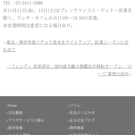
TEL：03-5411-5988
※11月11日(金)、12日(土)はブレックファスト・ディナー営業を
除く、ランチ・カフェのみ11:00～16:30の営業。
※営業時間は変更になる場合あり。
«
東京・神宮外苑イチョウ並木をライトアップ、紅葉シーズンに合
わせて
「フェンディ 表参道店」国内最大級の旗艦店が移転オープン、“ロ
ーマ”着想の店内
»
>Home
>コラム
>会社概要
>社員のつぶやき
>プラザサービスの強み
>走る会長ブログ
>採用情報
>物件検索