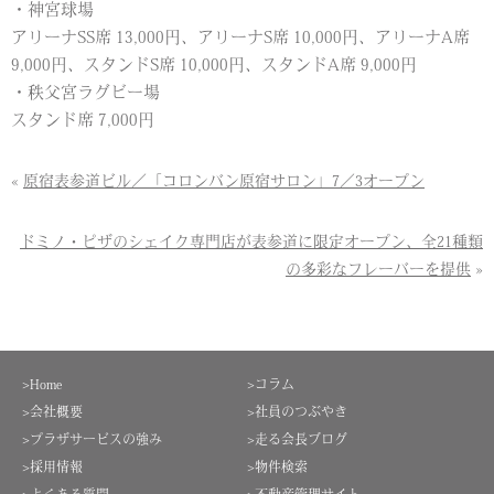
・神宮球場
アリーナSS席 13,000円、アリーナS席 10,000円、アリーナA席
9,000円、スタンドS席 10,000円、スタンドA席 9,000円
・秩父宮ラグビー場
スタンド席 7,000円
«
原宿表参道ビル／「コロンバン原宿サロン」7／3オープン
ドミノ・ピザのシェイク専門店が表参道に限定オープン、全21種類
の多彩なフレーバーを提供
»
>Home
>コラム
>会社概要
>社員のつぶやき
>プラザサービスの強み
>走る会長ブログ
>採用情報
>物件検索