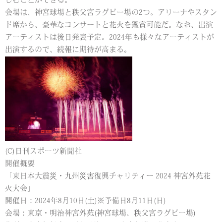
しむことができる。
会場は、神宮球場と秩父宮ラグビー場の2つ。アリーナやスタン
ド席から、豪華なコンサートと花火を鑑賞可能だ。なお、出演
アーティストは後日発表予定。2024年も様々なアーティストが
出演するので、続報に期待が高まる。
(C)日刊スポーツ新聞社
開催概要
「東日本大震災・九州災害復興チャリティー 2024 神宮外苑花
火大会」
開催日：2024年8月10日(土)※予備日8月11日(日)
会場：東京・明治神宮外苑(神宮球場、秩父宮ラグビー場)