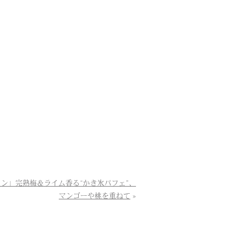
ラン」完熟梅＆ライム香る“かき氷パフェ”、
マンゴーや桃を重ねて
»