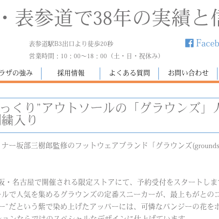
・表参道で38年の実績と
Face
表参道駅B3出口より徒歩20秒
営業時間：10：00～18：00（土・日・祝休み）
ラザの強み
採用情報
よくある質問
お問い合わせ
ぷっくり”アウトソールの「グラウンズ」
刺繍入り
デザイナー坂部三樹郎監修のフットウェアブランド「グラウンズ(ground
京・大阪・名古屋で開催される限定ストアにて、予約受付をスタートしま
ールで人気を集めるグラウンズの定番スニーカーが、最上もがとの
ー”だという紫で染め上げたアッパーには、可憐なパンジーの花をポ