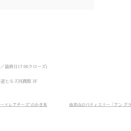
プン／最終日17:00クローズ)
参道ヒルズ同潤館 3F
リー×レアチーズ”のかき氷
南青山のパティスリー「アン グ