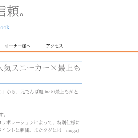
信頼。
book
オーナー様へ
アクセス
人気スニーカー×最上も
s)」から、元でんぱ組.incの最上もがと
す。
コラボレーションによって、特別仕様に
イントに刺繍。またタグには「moga」