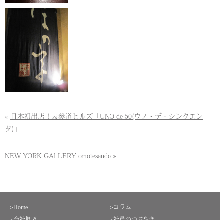
«
日本初出店！表参道ヒルズ「UNO de 50(ウノ・デ・シンクエン
タ)」
NEW YORK GALLERY omotesando
»
>Home
>コラム
>会社概要
>社員のつぶやき