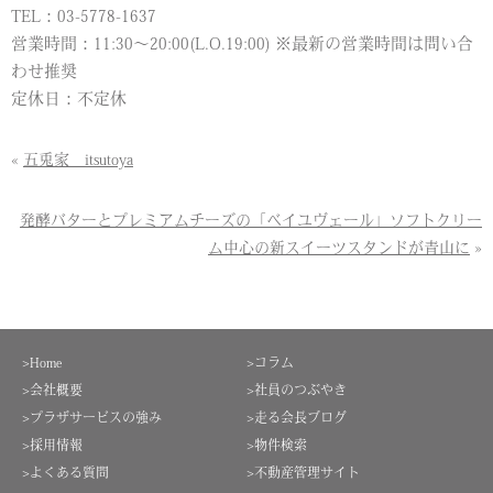
TEL：03-5778-1637
営業時間：11:30～20:00(L.O.19:00) ※最新の営業時間は問い合
わせ推奨
定休日：不定休
«
五兎家 itsutoya
発酵バターとプレミアムチーズの「ベイユヴェール」ソフトクリー
ム中心の新スイーツスタンドが青山に
»
>Home
>コラム
>会社概要
>社員のつぶやき
>プラザサービスの強み
>走る会長ブログ
>採用情報
>物件検索
>よくある質問
>不動産管理サイト