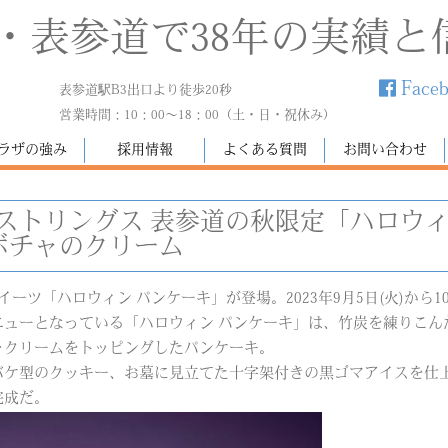
・表参道で38年の実績と
Face
表参道駅B3出口より徒歩20秒
営業時間：10：00～18：00（土・日・祝休み）
ラザの強み
採用情報
よくある質問
お問い合わせ
 ストリングス 表参道の秋限定「ハロウ
ボチャのクリーム
ーツ「ハロウィン パンケーキ」が登場。2023年9月5日(火)から1
ニューとなっている「ハロウィン パンケーキ」は、竹炭を練りこん
ャクリームをトッピングしたパンケーキ。
バケ型のクッキー、お墓に見立てた十字架付きの黒ゴマアイスを仕
完成だ。