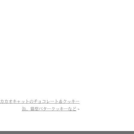
」×カカオキャットのチョコレート＆クッキー
缶、猫型バタークッキーなど
»