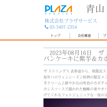
青山
株式会社プラザサービス
03-3407-2354
トップ
会社概要
プ
2023年08月16日
ザ
パンケーキに紫芋＆カ
ザ ストリングス 表参道から、秋限定スイ
毎年ハロウィンシーズン恒例の限定メ
芋クリームと鮮やかな山吹色のカボチ
カシスソースで描かれた蜘蛛の巣やオ
げてくれるフォトジェニックな一皿の