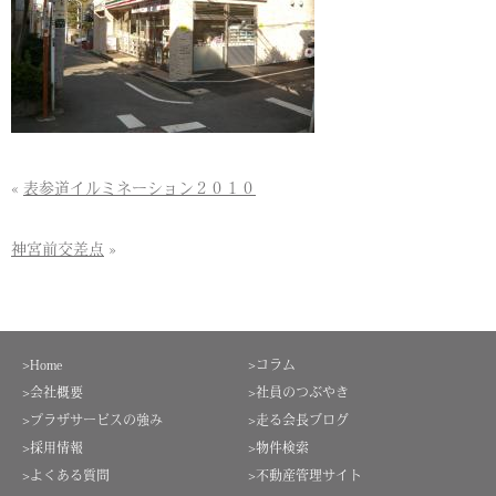
«
表参道イルミネーション２０１０
神宮前交差点
»
>Home
>コラム
>会社概要
>社員のつぶやき
>プラザサービスの強み
>走る会長ブログ
>採用情報
>物件検索
>よくある質問
>不動産管理サイト