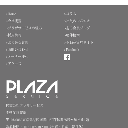
>Home
>コラム
>会社概要
>社員のつぶやき
>プラザサービスの強み
>走る会長ブログ
>採用情報
>物件検索
>よくある質問
>不動産管理サイト
>お問い合わせ
>Facebook
>オーナー様へ
>アクセス
株式会社プラザサービス
不動産営業部
〒107-0062東京都港区南青山5丁目6番25号永和ビル1階
営業時間： 10：00～18：00（土曜・日曜・祝日休）