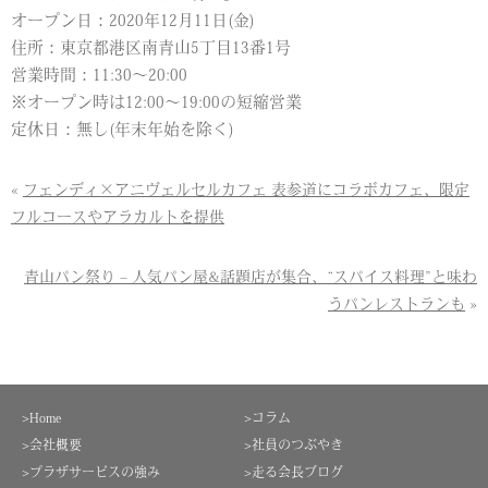
オープン日：2020年12月11日(金)
住所：東京都港区南青山5丁目13番1号
営業時間：11:30〜20:00
※オープン時は12:00〜19:00の短縮営業
定休日：無し(年末年始を除く)
«
フェンディ×アニヴェルセルカフェ 表参道にコラボカフェ、限定
フルコースやアラカルトを提供
青山パン祭り – 人気パン屋&話題店が集合、“スパイス料理”と味わ
うパンレストランも
»
>Home
>コラム
>会社概要
>社員のつぶやき
>プラザサービスの強み
>走る会長ブログ