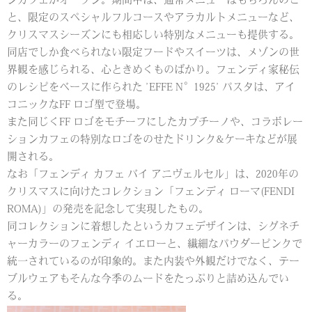
ンカフェがオープン。期間中は、通常メニューはもちろんのこ
と、限定のスペシャルフルコースやアラカルトメニューなど、
クリスマスシーズンにも相応しい特別なメニューも提供する。
同店でしか食べられない限定フードやスイーツは、メゾンの世
界観を感じられる、心ときめくものばかり。フェンディ家秘伝
のレシピをベースに作られた ’EFFE N°1925’ パスタは、アイ
コニックなFF ロゴ型で登場。
また同じくFF ロゴをモチーフにしたカプチーノや、コラボレー
ションカフェの特別なロゴをのせたドリンク&ケーキなどが展
開される。
なお「フェンディ カフェ バイ アニヴェルセル」は、2020年の
クリスマスに向けたコレクション「フェンディ ローマ(FENDI
ROMA)」の発売を記念して実現したもの。
同コレクションに着想したというカフェデザインは、シグネチ
ャーカラーのフェンディ イエローと、繊細なパウダーピンクで
統一されているのが印象的。また内装や外観だけでなく、テー
ブルウェアもそんな今季のムードをたっぷりと詰め込んでい
る。