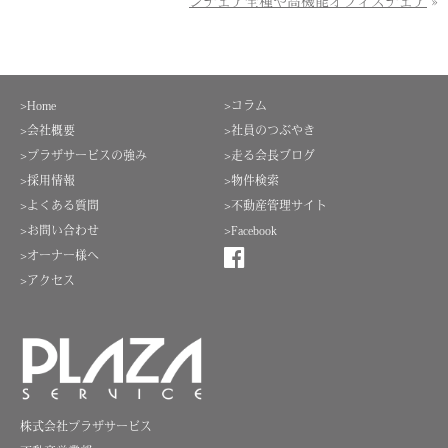
ンチェア全種や高機能オフィスチェア
»
>Home
>コラム
>会社概要
>社員のつぶやき
>プラザサービスの強み
>走る会長ブログ
>採用情報
>物件検索
>よくある質問
>不動産管理サイト
>お問い合わせ
>Facebook
>オーナー様へ
>アクセス
株式会社プラザサービス