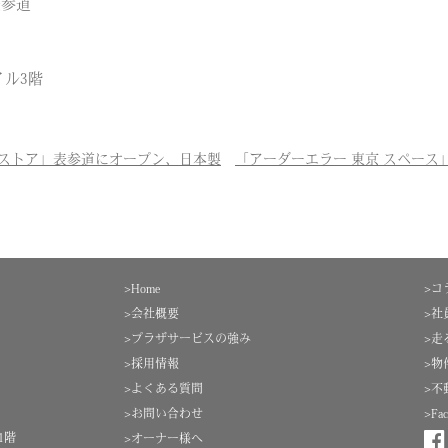
表参道
イル3階
ストア」表参道にオープン、日本製
「アーダーエラー 東京 スペース
>Home
>コ
>会社概要
>社
>プラザサービスの強み
>走
>採用情報
>物
>よくある質問
>不
>お問い合わせ
>Fac
1階
>オーナー様へ