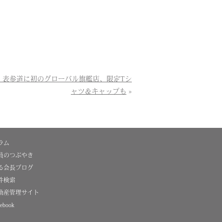
」表参道に初のグローバル旗艦店、限定Tシ
ャツ＆キャップも
»
ラム
員のつぶやき
る会長ブログ
件検索
動産管理サイト
ebook