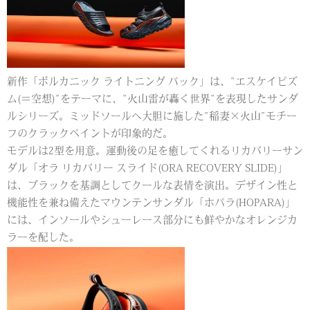
新作「ボルカニック ライトニング パック」は、”エスケイピズ
ム(＝空想)”をテーマに、”火山雷が轟く世界”を表現したサンダ
ルシリーズ。ミッドソールへ大胆に施した”稲妻×火山”モチー
フのクラックペイントが印象的だ。
モデルは2型を用意。運動後の足を癒してくれるリカバリーサン
ダル「オラ リカバリー スライド(ORA RECOVERY SLIDE)」
は、ブラックを基調としてクールな表情を演出。デザイン性と
機能性を兼ね備えたマウンテンサンダル「ホパラ(HOPARA)」
には、インソールやシューレース部分にも鮮やかなオレンジカ
ラーを配した。