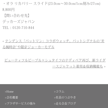
・オラ リカバリー スライド(23.0cm～30.0cm/1cm刻み/27cm)
8,800円
【問い合わせ先】
デッカーズジャパン
TEL：0120-710-844
«
テンデンス「バットマン」コラボウォッチ、バットシグナルの“光
る腕時計”や限定ジョーカーモデル
ビューティフルピープル×シュタイフのテディベア再び、新ライダ
ースジャケット着用＆収納機能も
»
>Home
>コラム
>会社概要
>社員のつぶやき
>プラザサービスの強み
>走る会長ブログ