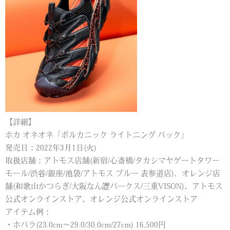
【詳細】
ホカ オネオネ「ボルカニック ライトニング パック」
発売日：2022年3月1日(火)
取扱店舗：アトモス店舗(新宿/心斎橋/タカシマヤゲートタワー
モール/渋谷/銀座/池袋/アトモス ブルー 表参道店)、オレンジ店
舗(和歌山かつらぎ/大阪なん䜀パークス/三重VISON)、アトモス
公式オンラインストア、オレンジ公式オンラインストア
アイテム例：
・ホパラ(23.0cm～29.0/30.0cm/27cm) 16,500円