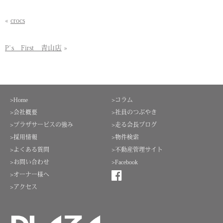
«
crocs
P’s First 青山店
»
>Home
>コラム
>会社概要
>社員のつぶやき
>プラザサービスの強み
>走る会長ブログ
>採用情報
>物件検索
>よくある質問
>不動産管理サイト
>お問い合わせ
>Facebook
>オーナー様へ
>アクセス