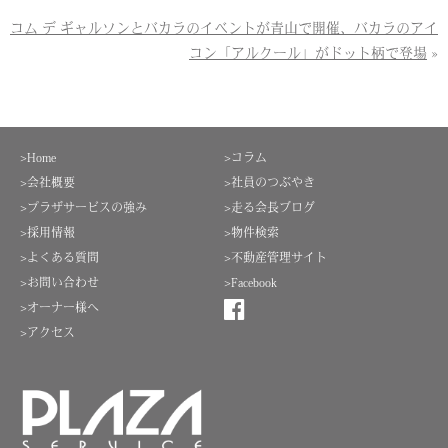
コム デ ギャルソンとバカラのイベントが青山で開催、バカラのアイ
コン「アルクール」がドット柄で登場
»
>Home
>コラム
>会社概要
>社員のつぶやき
>プラザサービスの強み
>走る会長ブログ
>採用情報
>物件検索
>よくある質問
>不動産管理サイト
>お問い合わせ
>Facebook
>オーナー様へ
>アクセス