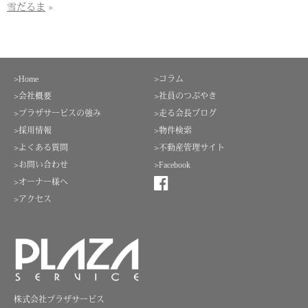
雪だるま
»
>Home
>コラム
>会社概要
>社員のつぶやき
>プラザサービスの強み
>走る会長ブログ
>採用情報
>物件検索
>よくある質問
>不動産管理サイト
>お問い合わせ
>Facebook
>オーナー様へ
>アクセス
株式会社プラザサービス