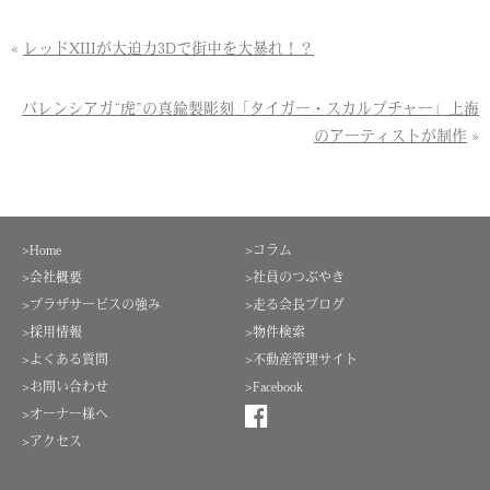
«
レッドXIIIが大迫力3Dで街中を大暴れ！？
バレンシアガ“虎”の真鍮製彫刻「タイガー・スカルプチャー」上海
のアーティストが制作
»
>Home
>コラム
>会社概要
>社員のつぶやき
>プラザサービスの強み
>走る会長ブログ
>採用情報
>物件検索
>よくある質問
>不動産管理サイト
>お問い合わせ
>Facebook
>オーナー様へ
>アクセス