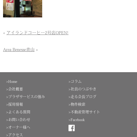
«
アイランドコーヒー2号店OPEN!
Area Benesse青山
»
>Home
>コラム
>会社概要
>社員のつぶやき
>プラザサービスの強み
>走る会長ブログ
>採用情報
>物件検索
>よくある質問
>不動産管理サイト
>お問い合わせ
>Facebook
>オーナー様へ
>アクセス