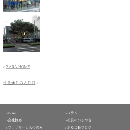
«
ZARA HOME
骨董通りの入り口
»
>Home
>コラム
>会社概要
>社員のつぶやき
>プラザサービスの強み
>走る会長ブログ