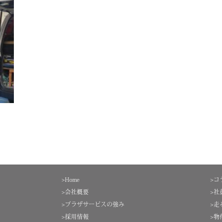
>Home
>コ
>会社概要
>社
>プラザサービスの強み
>走
>採用情報
>物