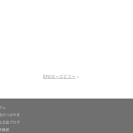
ÉPICE～エピス～
»
ラム
員のつぶやき
る会長ブログ
件検索