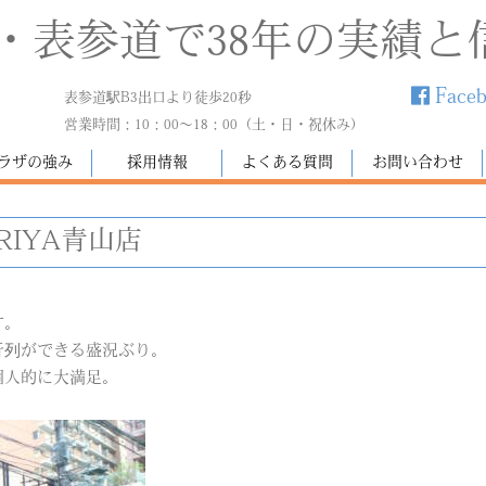
・表参道で38年の実績と
Face
表参道駅B3出口より徒歩20秒
営業時間：10：00～18：00（土・日・祝休み）
ラザの強み
採用情報
よくある質問
お問い合わせ
ARIYA青山店
す。
行列ができる盛況ぶり。
個人的に大満足。