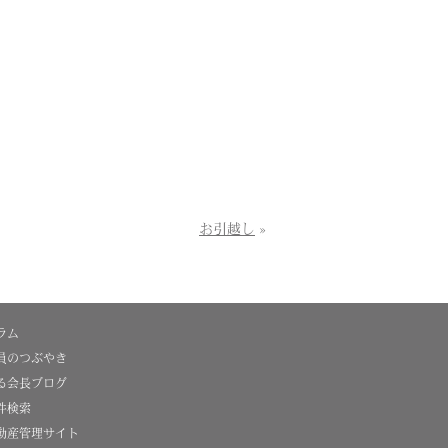
お引越し
»
ラム
員のつぶやき
る会長ブログ
件検索
動産管理サイト