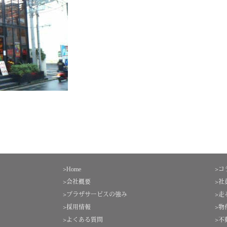
>Home
>コ
>会社概要
>社
>プラザサービスの強み
>走
>採用情報
>物
>よくある質問
>不