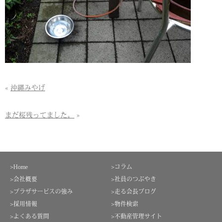
«
沖縄みやげ
まだ桜残ってました。
»
>Home
>コラム
>会社概要
>社員のつぶやき
>プラザサービスの強み
>走る会長ブログ
>採用情報
>物件検索
>よくある質問
>不動産管理サイト