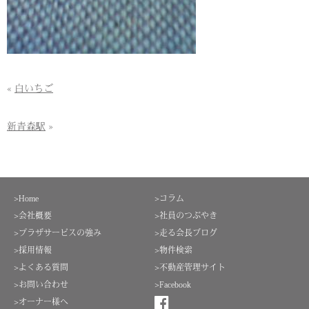
«
白いちご
新青森駅
»
>Home
>コラム
>会社概要
>社員のつぶやき
>プラザサービスの強み
>走る会長ブログ
>採用情報
>物件検索
>よくある質問
>不動産管理サイト
>お問い合わせ
>Facebook
>オーナー様へ