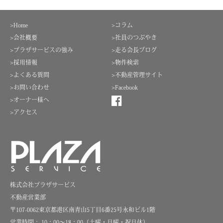
>Home
>コラム
>会社概要
>社員のつぶやき
>プラザサービスの強み
>走る会長ブログ
>採用情報
>物件検索
>よくある質問
>不動産管理サイト
>お問い合わせ
>Facebook
>オーナー様へ
>アクセス
株式会社プラザサービス
不動産営業部
〒107-0062東京都港区南青山5丁目6番25号永和ビル1階