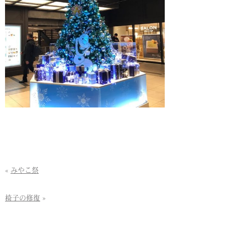
«
みやこ祭
椅子の修復
»