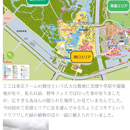
ここは東京ドーム41個分という広大な敷地に花畑や草原や遊園
地が有り、私も以前、野外フェスでは行った事が有りました
が、広すぎる為ほんの限られた場所しか見ていませんでした。
今回初めて花畑エリアに足を運んでみるちょうどコキアという
フワフワした緑の植物が辺り一面に植えられていました。