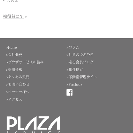
«
天狗岳
横須賀にて
»
>Home
>コラム
>会社概要
>社員のつぶやき
>プラザサービスの強み
>走る会長ブログ
>採用情報
>物件検索
>よくある質問
>不動産管理サイト
>お問い合わせ
>Facebook
>オーナー様へ
>アクセス