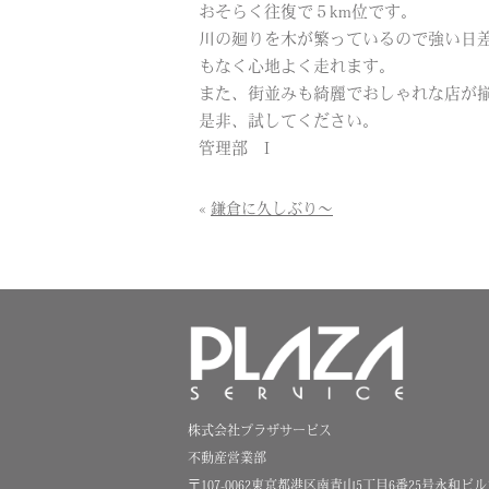
おそらく往復で５km位です。
川の廻りを木が繁っているので強い日
もなく心地よく走れます。
また、街並みも綺麗でおしゃれな店が
是非、試してください。
管理部 I
«
鎌倉に久しぶり～
株式会社プラザサービス
不動産営業部
〒107-0062東京都港区南青山5丁目6番25号永和ビル