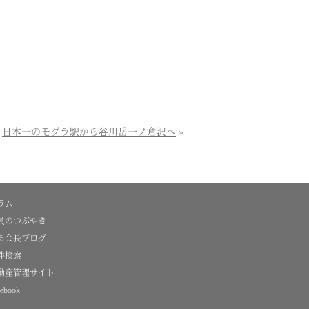
日本一のモグラ駅から谷川岳一ノ倉沢へ
»
ラム
員のつぶやき
る会長ブログ
件検索
動産管理サイト
ebook