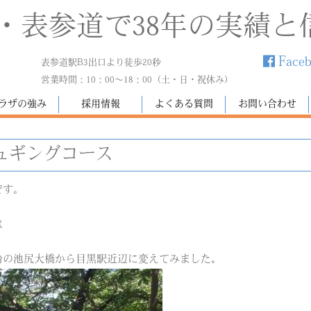
・表参道で38年の実績と
Face
表参道駅B3出口より徒歩20秒
営業時間：10：00～18：00（土・日・祝休み）
ラザの強み
採用情報
よくある質問
お問い合わせ
ュギングコース
です。
は
沿の池尻大橋から目黒駅近辺に変えてみました。