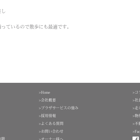
差し
揃っているので散歩にも最適です。
>Home
>コ
>会社概要
>社
>プラザサービスの強み
>走
>採用情報
>物
>よくある質問
>不
>お問い合わせ
>Fac
1階
>オーナー様へ