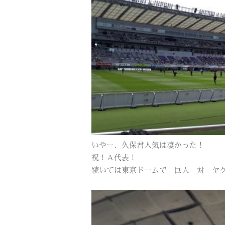
いやー、久保君人気は凄かった！
祝！Ａ代表！
続いては東京ドームで 巨人 対 ヤ