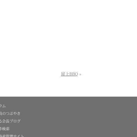
屋上BBQ
»
ラム
員のつぶやき
る会長ブログ
件検索