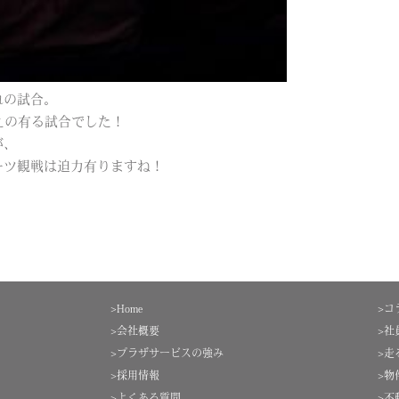
れの試合。
えの有る試合でした！
が、
ーツ観戦は迫力有りますね！
>Home
>コ
>会社概要
>社
>プラザサービスの強み
>走
>採用情報
>物