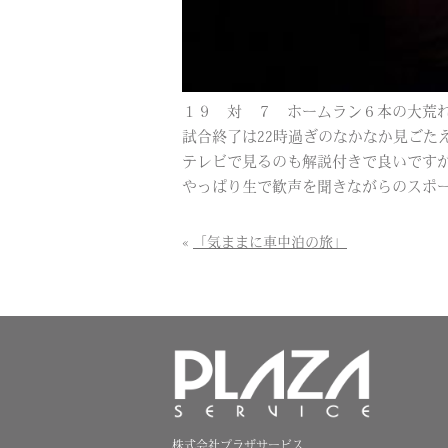
１９ 対 ７ ホームラン６本の大荒
試合終了は22時過ぎのなかなか見ごた
テレビで見るのも解説付きで良いです
やっぱり生で歓声を聞きながらのスポ
«
「気ままに車中泊の旅」
株式会社プラザサービス