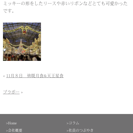
ミッキーの形をしたリースや赤いリボンなどとても可愛かった
です。
«
11月８日 皆既月食&天王星食
ブラボー
»
>Home
>コラム
>会社概要
>社員のつぶやき