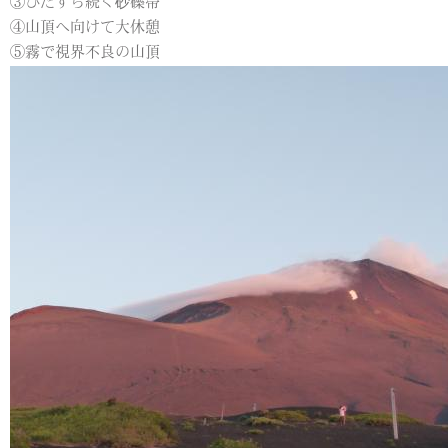
③ひたすら続く砂礫帯
④山頂へ向けて大休憩
⑤霧で視界不良の山頂