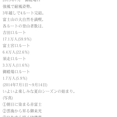
2015年7月…御殿場口
強風で耐風姿勢。
3年越しで4ルート完結。
富士山の大自然を満喫。
各ルートの登山者数は、
吉田口ルート
17.1万人(59.9％)
富士宮口ルート
6.4万人(22.6％)
須走口ルート
3.3万人(11.6％)
御殿場口ルート
1.7万人(5.9％)
(2014年7月1日～9月14日)
いよいよ楽しみな夏山シーズンの始まり。
(写真)
①朝日に染まる赤富士
②雲海から昇る御来光