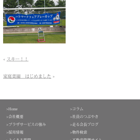
«
スキー！！
家庭菜園 はじめました
»
>Home
>コラム
>会社概要
>社員のつぶやき
>プラザサービスの強み
>走る会長ブログ
>採用情報
>物件検索