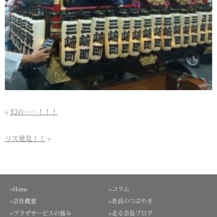
«
幻の‥‥！！！
リス発見！！
»
>Home
>コラム
>会社概要
>社員のつぶやき
>プラザサービスの強み
>走る会長ブログ