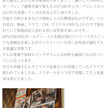
私の地元に昔からある喫茶店がありまして、調べたら1969年に
オープンして建物を建て替えたのが1987年とオープンしてから
は55年も営業しているお店なんだと知りました。
内装も当時のままなので昭和レトロな喫茶店なのですが、この
お店は、映画、ドラマ、CM、アイドルのMVなどのロケで使わ
れていて聖地巡礼に訪れる若い女性客が多いのです。
店内のBGMはオールディーズの名曲が流れていてノスタルジッ
クな雰囲気を楽しむオヤジとミーハーな若い女性客が混在する
不思議な空間です。
そんな客層で昼時のランチタイムには何時も満席になる位パン
パンになってます。
先日も奈緒さんとキスマイの玉森さんが出演しているドラマで
使われていましたね。マスターもセリフ付で登場してたと常連
客は喜んでました。