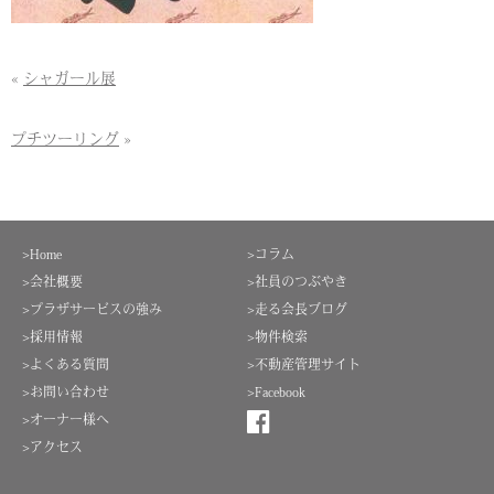
«
シャガール展
プチツーリング
»
>Home
>コラム
>会社概要
>社員のつぶやき
>プラザサービスの強み
>走る会長ブログ
>採用情報
>物件検索
>よくある質問
>不動産管理サイト
>お問い合わせ
>Facebook
>オーナー様へ
>アクセス