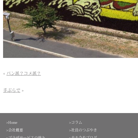
«
パン派？コメ派？
手ぶらで
»
>Home
>コラム
>会社概要
>社員のつぶやき