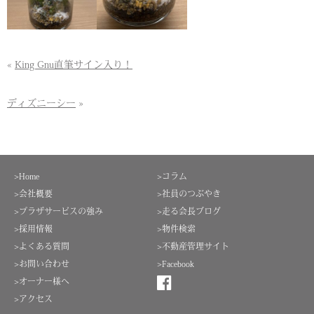
«
King Gnu直筆サイン入り！
ディズニーシー
»
>Home
>コラム
>会社概要
>社員のつぶやき
>プラザサービスの強み
>走る会長ブログ
>採用情報
>物件検索
>よくある質問
>不動産管理サイト
>お問い合わせ
>Facebook
>オーナー様へ
>アクセス