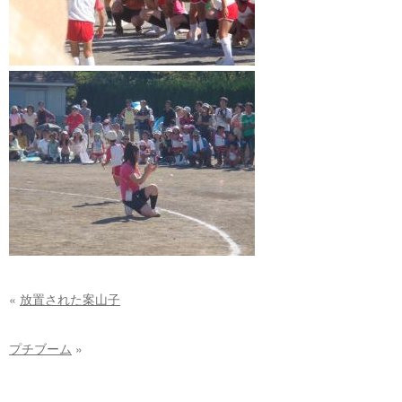
«
放置された案山子
プチブーム
»