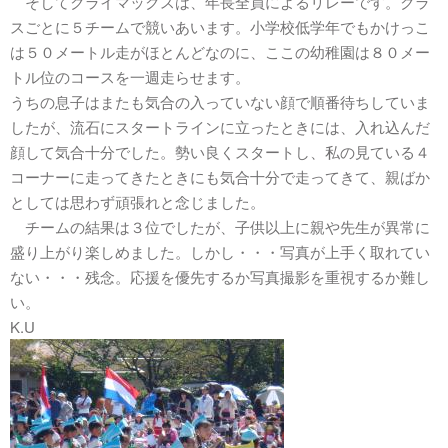
そしてクライマックスは、年長全員によるリレーです。クラ
スごとに５チームで競いあいます。小学校低学年でもかけっこ
は５０メートル走がほとんどなのに、ここの幼稚園は８０メー
トル位のコースを一週走らせます。
うちの息子はまたも気合の入っていない顔で順番待ちしていま
したが、流石にスタートラインに立ったときには、入れ込んだ
顔して気合十分でした。勢い良くスタートし、私の見ている４
コーナーに走ってきたときにも気合十分で走ってきて、親ばか
としては思わず頑張れと念じました。
チームの結果は３位でしたが、子供以上に親や先生が異常に
盛り上がり楽しめました。しかし・・・写真が上手く取れてい
ない・・・残念。応援を優先するか写真撮影を重視するか難し
い。
K.U