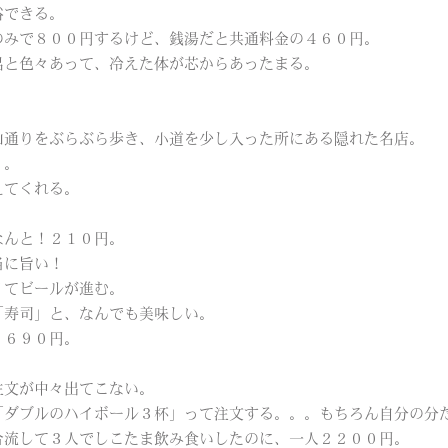
浴できる。
のみで８００円するけど、銭湯だと共通料金の４６０円。
呂と色々あって、冷えた体が芯からあったまる。
山通りをぶらぶら歩き、小道を少し入った所にある隠れた名店。
。。
えてくれる。
なんと！２１０円。
当に旨い！
くてビールが進む。
「寿司」と、なんでも美味しい。
・６９０円。
注文が中々出てこない。
「ダブルのハイボール３杯」って注文する。。。もちろん自分の分
合流して３人でしこたま飲み食いしたのに、一人２２００円。