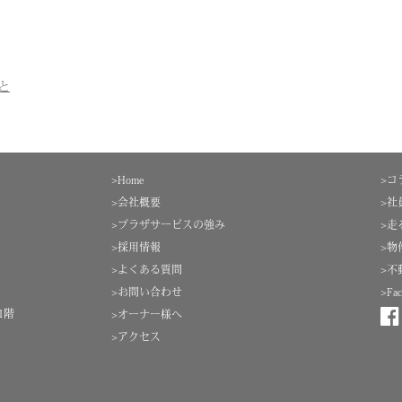
と
>Home
>コ
>会社概要
>社
>プラザサービスの強み
>走
>採用情報
>物
>よくある質問
>不
>お問い合わせ
>Fac
1階
>オーナー様へ
）
>アクセス