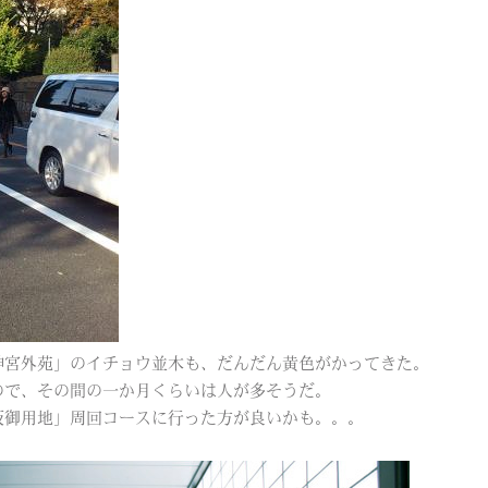
神宮外苑」のイチョウ並木も、だんだん黄色がかってきた。
ので、その間の一か月くらいは人が多そうだ。
坂御用地」周回コースに行った方が良いかも。。。