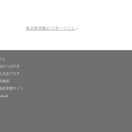
東京体育館のスポーツジム
»
ラム
員のつぶやき
る会長ブログ
件検索
動産管理サイト
ebook