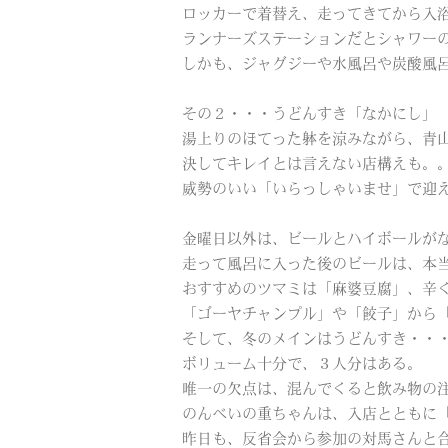
ロッカーで着替え、走ってきてから入
ランナーズステーションだとシャワー
しかも、ジャグジーや水風呂や炭酸風
その２・・・うどんすき「なかにし」
湯上りのほてった躰を涼みながら、青
決してキレイとは言えない店構えも。
威勢のいい「いらっしゃいませ」で迎
金曜日以外は、ビールとハイボールが
走って風呂に入った後のビールは、本
おすすめのツマミは「麻婆豆腐」、辛
「ゴーヤチャンプル」や「餃子」から
そして、冬のメインはうどんすき・・
ボリューム十分で、３人分はある。
唯一の欠点は、混んでくると飲み物の
のんべいの重ちゃんは、入店とともに
昨日も、反省会から参加の対馬さんと