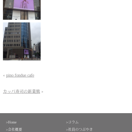
«
pino fondue cafe
カッパ寿司の新業態
»
>Home
>コラム
>会社概要
>社員のつぶやき