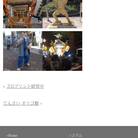
«
３Dプリント研究中
てんさい オリゴ糖
»
>Home
>コラム